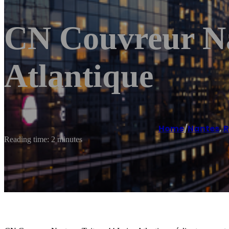
CN Couvreur Nan
Atlantique
Home
/
Nantes
,
R
Reading time: 2 minutes