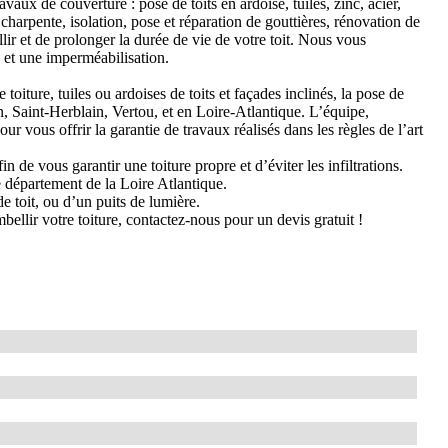
ux de couverture : pose de toits en ardoise, tuiles, zinc, acier,
arpente, isolation, pose et réparation de gouttières, rénovation de
lir et de prolonger la durée de vie de votre toit. Nous vous
 et une imperméabilisation.
toiture, tuiles ou ardoises de toits et façades inclinés, la pose de
 Saint-Herblain, Vertou, et en Loire-Atlantique. L’équipe,
r vous offrir la garantie de travaux réalisés dans les règles de l’art
in de vous garantir une toiture propre et d’éviter les infiltrations.
e département de la Loire Atlantique.
e toit, ou d’un puits de lumière.
ellir votre toiture, contactez-nous pour un devis gratuit !