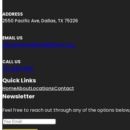
ADDRESS
2550 Pacific Ave, Dallas, TX 75226
EMAIL US
engage@qualitybizlistings.com
CALL US
214-643-8159
Quick Links
Home
About
Locations
Contact
Newsletter
Feel free to reach out through any of the options below, 