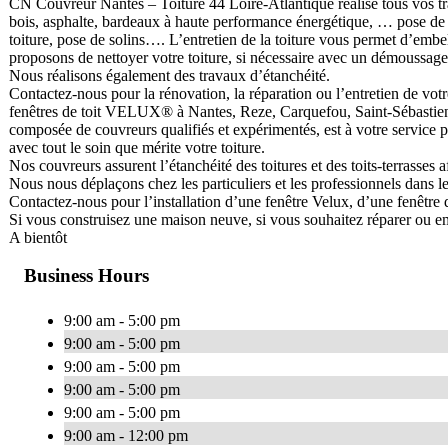
CN Couvreur Nantes – Toiture 44 Loire-Atlantique réalise tous vos trava
bois, asphalte, bardeaux à haute performance énergétique, … pose de ch
toiture, pose de solins…. L’entretien de la toiture vous permet d’embel
proposons de nettoyer votre toiture, si nécessaire avec un démoussage
Nous réalisons également des travaux d’étanchéité.
Contactez-nous pour la rénovation, la réparation ou l’entretien de votre 
fenêtres de toit VELUX® à Nantes, Reze, Carquefou, Saint-Sébastien,
composée de couvreurs qualifiés et expérimentés, est à votre service pou
avec tout le soin que mérite votre toiture.
Nos couvreurs assurent l’étanchéité des toitures et des toits-terrasses af
Nous nous déplaçons chez les particuliers et les professionnels dans l
Contactez-nous pour l’installation d’une fenêtre Velux, d’une fenêtre d
Si vous construisez une maison neuve, si vous souhaitez réparer ou emb
A bientôt
Business Hours
9:00 am - 5:00 pm
9:00 am - 5:00 pm
9:00 am - 5:00 pm
9:00 am - 5:00 pm
9:00 am - 5:00 pm
9:00 am - 12:00 pm