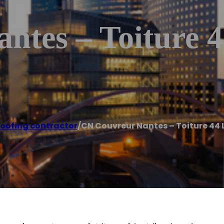
tes – Toiture 4
oofing contractor
/
CN Couvreur Nantes – Toiture 44 